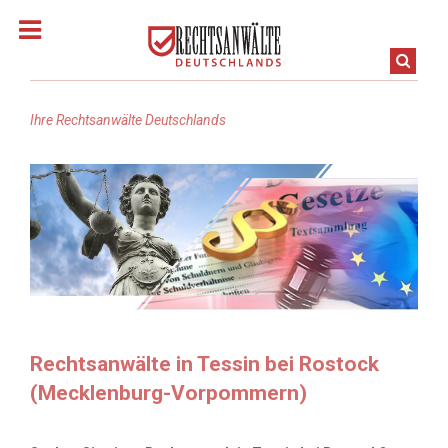
Ihre Rechtsanwälte Deutschlands
Homepage
Rechtsanwalt finden
Rechtsanwälte in Baden-Württemberg
Rechtsanwälte in Bayern
Rechtsanwälte in Tessin bei Rostock
(Mecklenburg-Vorpommern)
Rechtsanwälte in Berlin
Rechtsanwälte in Brandenburg