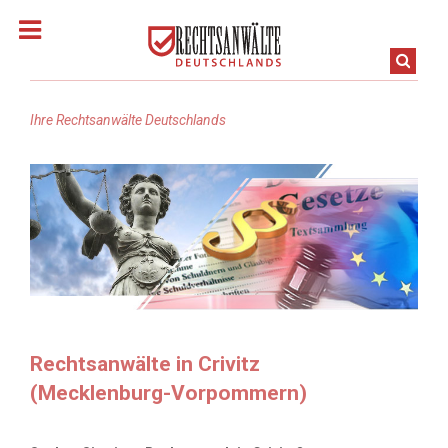
Ihre Rechtsanwälte Deutschlands
Homepage
Rechtsanwalt finden
Rechtsanwälte in Baden-Württemberg
Rechtsanwälte in Bayern
Rechtsanwälte in Crivitz
(Mecklenburg-Vorpommern)
Rechtsanwälte in Berlin
Rechtsanwälte in Brandenburg