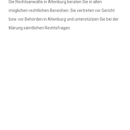
Die Rechtsanwälte in Altenburg beraten Sie in allen
möglichen rechtlichen Bereichen. Sie vertreten vor Gericht
Rechtsanwälte in Bremen
bzw. vor Behörden in Altenburg und unterstützen Sie bei der
Rechtsanwälte in Hamburg
Klärung sämtlichen Rechtsfragen.
Rechtsanwälte in Hessen
Rechtsanwälte in Mecklenburg-
Vorpommern
Rechtsanwälte in Niedersachsen
Rechtsanwälte in Nordrhein-Westfalen
Rechtsanwälte in Rheinland-Pfalz
Rechtsanwälte in Saarland