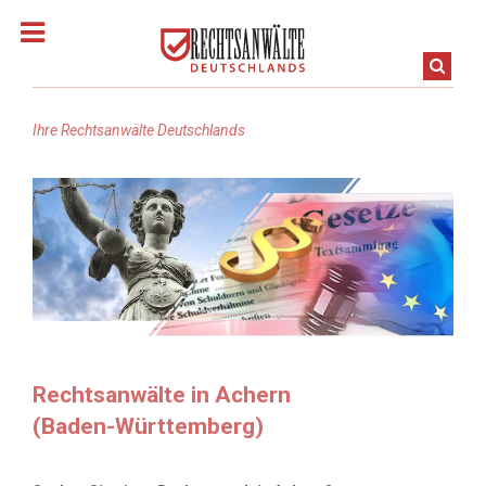
Ihre Rechtsanwälte Deutschlands
Homepage
Rechtsanwalt finden
Rechtsanwälte: in Baden-Württemberg
Rechtsanwälte in Bayern
Rechtsanwälte in Achern
(Baden-Württemberg)
Rechtsanwälte in Berlin
Rechtsanwälte in Brandenburg